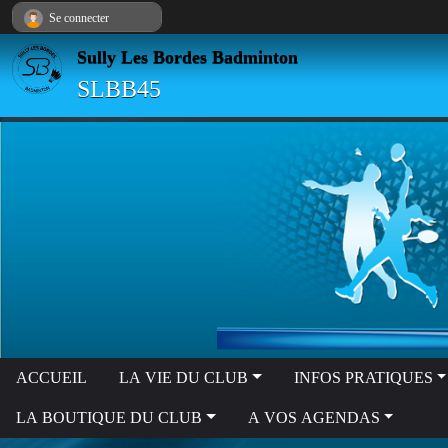
Panneau de gestion des cookies
Se connecter
Sully Les Bordes Badminton
SLBB45
ACCUEIL
LA VIE DU CLUB
INFOS PRATIQUES
LA BOUTIQUE DU CLUB
A VOS AGENDAS