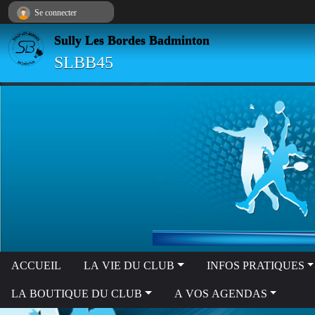
Panneau de gestion des cookies
Se connecter
Sully Les Bordes Badminton
SLBB45
ACCUEIL
LA VIE DU CLUB
INFOS PRATIQUES
LA BOUTIQUE DU CLUB
A VOS AGENDAS