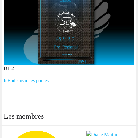
D1-2
IcBad suivre les poules
Les membres