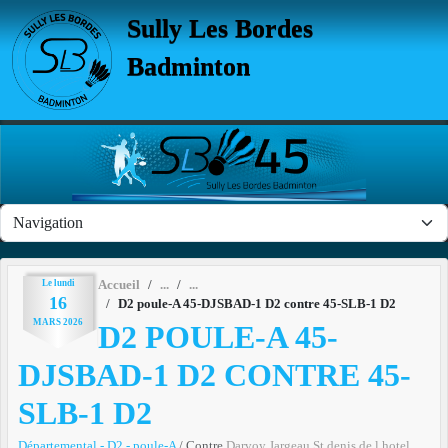
Panneau de gestion des cookies
Sully Les Bordes
Badminton
Le
lundi
Accueil
16
D2 poule-A 45-DJSBAD-1 D2 contre 45-SLB-1 D2
MARS
2026
D2 POULE-A 45-
DJSBAD-1 D2 CONTRE 45-
SLB-1 D2
Départemental - D2 - poule-A
/ Contre
Darvoy Jargeau St denis de l hotel