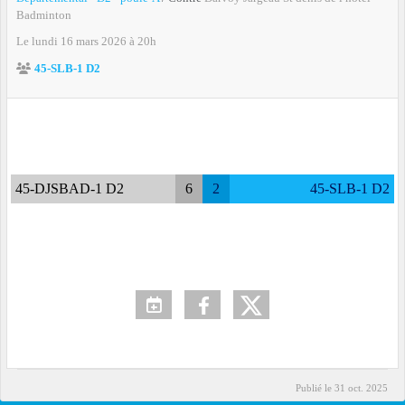
Badminton
Le
lundi
16
mars
2026
à 20h
45-SLB-1 D2
45-DJSBAD-1 D2
6
2
45-SLB-1 D2
Publié le
31 oct. 2025