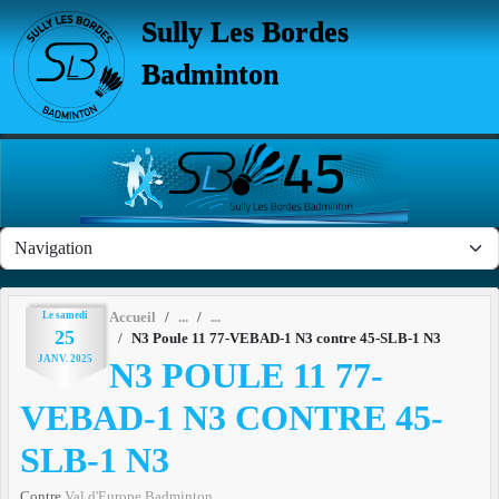
Panneau de gestion des cookies
Sully Les Bordes
Badminton
Le
samedi
Accueil
25
N3 Poule 11 77-VEBAD-1 N3 contre 45-SLB-1 N3
JANV.
2025
N3 POULE 11 77-
VEBAD-1 N3 CONTRE 45-
SLB-1 N3
Contre
Val d'Europe Badminton