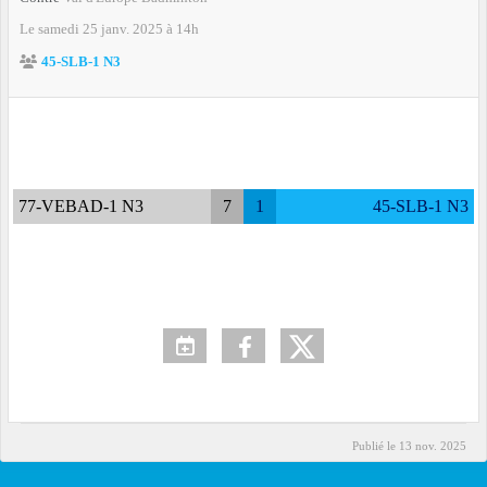
Le
samedi
25
janv.
2025
à 14h
45-SLB-1 N3
77-VEBAD-1 N3
7
1
45-SLB-1 N3
Publié le
13 nov. 2025