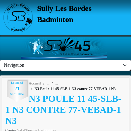
Panneau de gestion des cookies
Sully Les Bordes
Badminton
Le
samedi
Accueil
21
N3 Poule 11 45-SLB-1 N3 contre 77-VEBAD-1 N3
SEPT.
2024
N3 POULE 11 45-SLB-
1 N3 CONTRE 77-VEBAD-1
N3
Contre
Val d'Europe Badminton