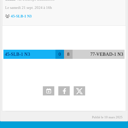
Le
samedi
21
sept.
2024
à 16h
45-SLB-1 N3
45-SLB-1 N3
0
8
77-VEBAD-1 N3
Publié le
10 mars 2025